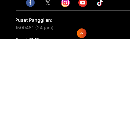
Pusat Panggilan:
1500481 (24 jam)
Pusat SMS:
(+62) 838 888 4581
Kontak WA
+62 852-1955-3416
Surel
cs@asuransibintang.com
Kantor Pusat:
Jl. RS Fatmawati No 32
Jakarta 12430
Indonesia
Telp: (021) 7590 2777 (hunting)
Fax: (021) 7656 287, (021) 7590 2555