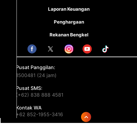
Laporan Keuangan
Penghargaan
Rekanan Bengkel
Pusat Panggilan:
1500481 (24 jam)
Pusat SMS:
(+62) 838 888 4581
Kontak WA
+62 852-1955-3416
Surel
cs@asuransibintang.com